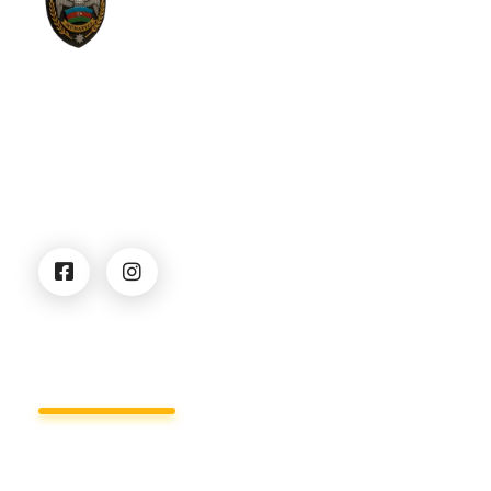
Qartal SS
Security Company
Qartal Security Service — 1997-ci ildən Bakı və
bütün ölkə üzrə fəaliyyət göstərən lisenziyalı
mühafizə şirkətidir. Biz bizneslər, təşkilatlar və fərdi
müştərilər üçün fiziki və texniki təhlükəsizlik
xidmətləri təqdim edirik.
Xidmətlərimiz
Biznes mərkəzləri və ofislərin mühafizəsi
Yaşayış obyektlərinin mühafizəsi