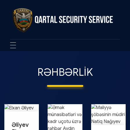
Qartal SS
Security Company
RƏHBƏRLIK
Əliyev