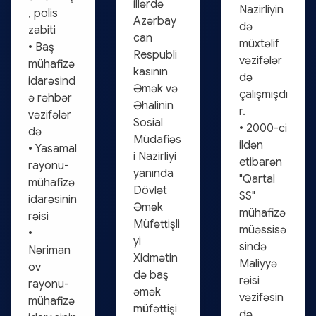
illərdə
Nazirliyin
, polis
Azərbay
də
zabiti
can
müxtəlif
• Baş
Respubli
vəzifələr
mühafizə
kasının
də
idarəsind
Əmək və
çalışmışdı
ə rəhbər
Əhalinin
r.
vəzifələr
Sosial
• 2000-ci
də
Müdafiəs
ildən
• Yasamal
i Nazirliyi
etibarən
rayonu-
yanında
"Qartal
mühafizə
Dövlət
SS"
idarəsinin
Əmək
mühafizə
rəisi
Müfəttişli
müəssisə
•
yi
sində
Nəriman
Xidmətin
Maliyyə
ov
də baş
rəisi
rayonu-
əmək
vəzifəsin
mühafizə
müfəttişi
də