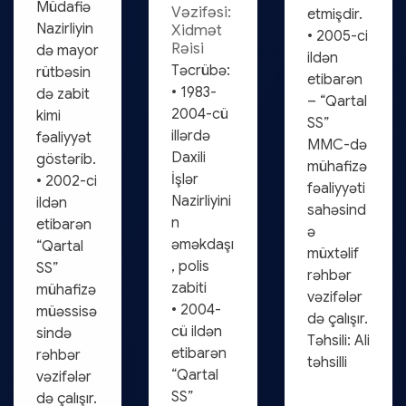
Müdafiə
Vəzifəsi:
etmişdir.
Nazirliyin
Xidmət
• 2005-ci
Rəisi
də mayor
ildən
Təcrübə:
rütbəsin
etibarən
• 1983-
də zabit
– “Qartal
2004-cü
kimi
SS”
illərdə
fəaliyyət
MMC-də
Daxili
göstərib.
mühafizə
İşlər
• 2002-ci
fəaliyyəti
Nazirliyini
ildən
sahəsind
n
etibarən
ə
əməkdaşı
“Qartal
müxtəlif
, polis
SS”
rəhbər
zabiti
mühafizə
vəzifələr
• 2004-
müəssisə
də çalışır.
cü ildən
sində
Təhsili: Ali
etibarən
rəhbər
təhsilli
“Qartal
vəzifələr
SS”
də çalışır.