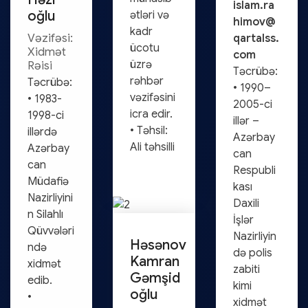
islam.ra
oğlu
ətləri və
himov@
kadr
Vəzifəsi:
qartalss.
ücotu
Xidmət
com
üzrə
Rəisi
Təcrübə:
rəhbər
Təcrübə:
• 1990–
vəzifəsini
• 1983-
2005-ci
icra edir.
1998-ci
illər –
• Təhsil:
illərdə
Azərbay
Ali təhsilli
Azərbay
can
can
Respubli
Müdafiə
kası
Nazirliyini
Daxili
n Silahlı
İşlər
Qüvvələri
Nazirliyin
Həsənov
ndə
də polis
Kamran
xidmət
zabiti
Gəmşid
edib.
kimi
oğlu
•
xidmət