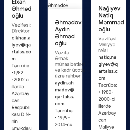
Elxan
Nağıyev
Əhməd
Natiq
oğlu
Əhmədov
Məmməd
Vəzifəsi:
Aydın
oğlu
Direktor
Əhməd
elkhan.al
Vəzifəsi:
oğlu
Maliyyə
iyev@qa
rəisi
rtalss.co
Vəzifə:
natiq.na
Əmək
m
münasibətləri
giyev@q
Təcrübə:
və kadr ücotu
artalss.c
•1982
üzrə rəhbər
om
-2002 ci
aydin.ah
Təcrübə:
illərdə
madov@
• 1980-
Azərbay
qartalss.
2000-ci
can
com
illərdə
Respubli
Təcrübə:
Azərbay
kası DİN-
• 1999–
can
nin
2014-cü
Maliyyə
əməkdaşı