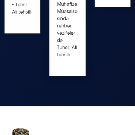
Mühafizə
• Təhsil:
Müəssisə
Ali təhsilli
sində
rəhbər
vəzifələr
də
Təhsil: Ali
təhsilli