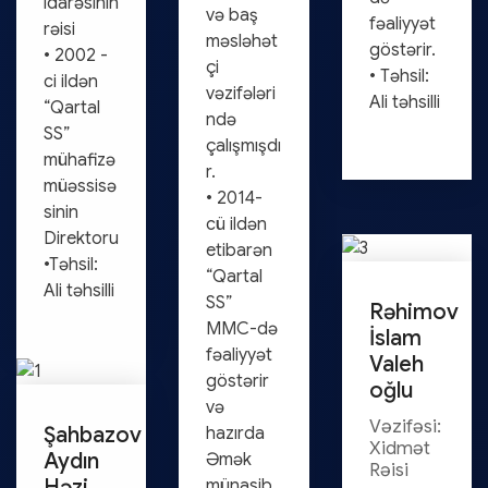
idarəsinin
və baş
fəaliyyət
rəisi
məsləhət
göstərir.
• 2002 -
çi
• Təhsil:
ci ildən
vəzifələri
Ali təhsilli
“Qartal
ndə
SS”
çalışmışdı
mühafizə
r.
müəssisə
• 2014-
sinin
cü ildən
Direktoru
etibarən
•Təhsil:
“Qartal
Ali təhsilli
SS”
Rəhimov
MMC-də
İslam
fəaliyyət
Valeh
göstərir
oğlu
və
Vəzifəsi:
Şahbazov
hazırda
Xidmət
Aydın
Əmək
Rəisi
Həzi
münasib