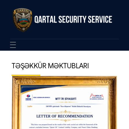
Qartal SS
Security Company
TƏŞƏKKÜR MƏKTUBLARI